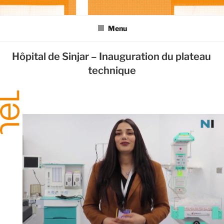
Aller
NEL-ARCHITECTURE
Construire en santé
au
Menu
contenu
principal
Hôpital de Sinjar – Inauguration du plateau
technique